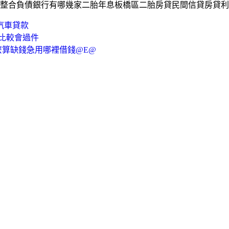
整合負債銀行有哪幾家二胎年息板橋區二胎房貸民間信貸房貸利
汽車貸款
比較會過件
麼算缺錢急用哪裡借錢@E@