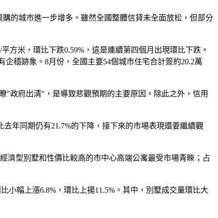
限購的城市進一步增多。雖然全國整體信貸未全面放松，但部分
平方米，環比下跌0.59%，這是連續第四個月出現環比下跌。
企穩跡象。8月份，全國主要54個城市住宅合計簽約20.2萬
代瞭"政府出清"，是導致悲觀預期的主要原因。除此之外，信用
去年同期仍有21.7%的下降，接下來的市場表現還要繼續觀
經濟型別墅和性價比較高的市中心高端公寓最受市場青睞；占
比小幅上漲6.8%，環比上揚11.5%。其中，別墅成交量環比大