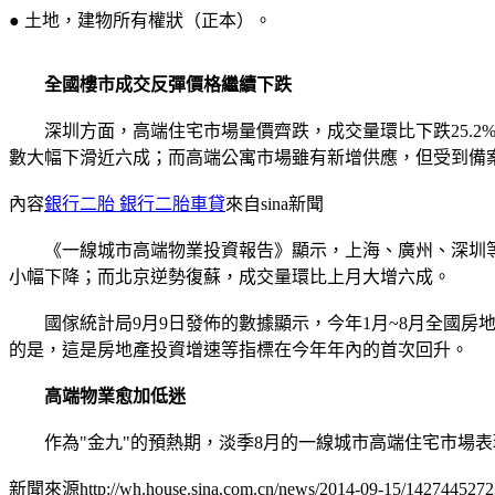
● 土地，建物所有權狀（正本）。
全國樓市成交反彈價格繼續下跌
深圳方面，高端住宅市場量價齊跌，成交量環比下跌25.2%
數大幅下滑近六成；而高端公寓市場雖有新增供應，但受到備
內容
銀行二胎 銀行二胎車貸
來自sina新聞
《一線城市高端物業投資報告》顯示，上海、廣州、深圳等高端住
小幅下降；而北京逆勢復蘇，成交量環比上月大增六成。
國傢統計局9月9日發佈的數據顯示，今年1月~8月全國房地產開發
的是，這是房地產投資增速等指標在今年年內的首次回升。
高端物業愈加低迷
作為"金九"的預熱期，淡季8月的一線城市高端住宅市場表現愈
新聞來源http://wh.house.sina.com.cn/news/2014-09-15/1427445272