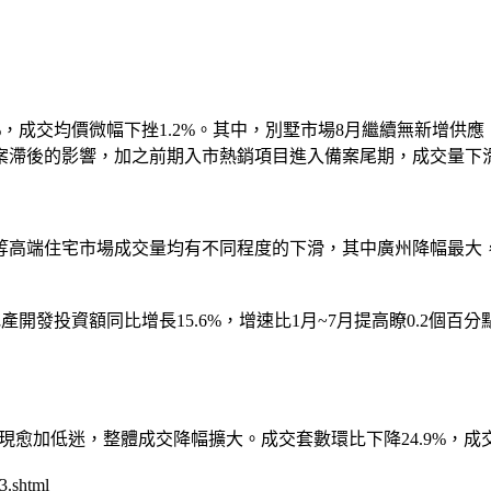
，成交均價微幅下挫1.2%。其中，別墅市場8月繼續無新增供
案滯後的影響，加之前期入市熱銷項目進入備案尾期，成交量下
宅市場成交量均有不同程度的下滑，其中廣州降幅最大，成交套數
投資額同比增長15.6%，增速比1月~7月提高瞭0.2個百分點；
加低迷，整體成交降幅擴大。成交套數環比下降24.9%，成交面
3.shtml