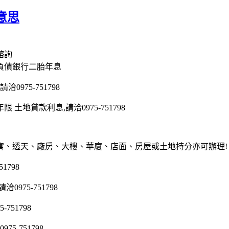
意思
諮詢
負債銀行二胎年息
975-751798
地貸款利息,請洽0975-751798
寓、透天、廠房、大樓、華廈、店面、房屋或土地持分亦可辦理!
1798
75-751798
51798
5-751798