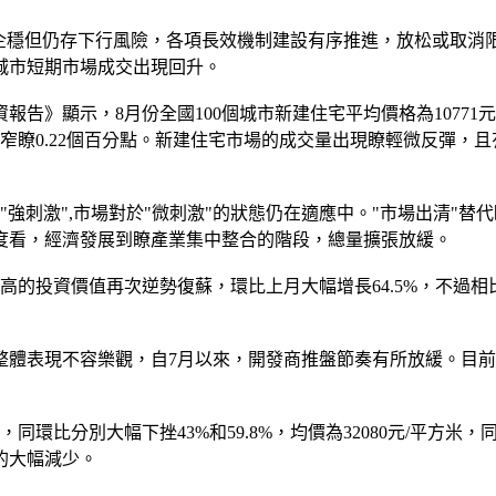
穩但仍存下行風險，各項長效機制建設有序推進，放松或取消
城市短期市場成交出現回升。
顯示，8月份全國100個城市新建住宅平均價格為10771元/
瞭0.22個百分點。新建住宅市場的成交量出現瞭輕微反彈，且有
強刺激",市場對於"微刺激"的狀態仍在適應中。"市場出清"替
度看，經濟發展到瞭產業集中整合的階段，總量擴張放緩。
投資價值再次逆勢復蘇，環比上月大幅增長64.5%，不過相比
表現不容樂觀，自7月以來，開發商推盤節奏有所放緩。目前
分別大幅下挫43%和59.8%，均價為32080元/平方米，同
的大幅減少。