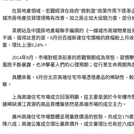
在房地產領域，宏觀經濟在政府"微刺激"政策作用下逐漸企
城市房地產信貸環境略有改善。加之房企加大促銷力度，部分
某網站及中國房地產報聯手編撰的《一線城市高端物業投資報告》
不過，值得註意的是，8月份百城新建住宅價格的跌幅較上月收窄
套，環比上漲9.24%。
2014年8月，市場對經濟前景的悲觀預期成為常態，習慣瞭"
風險不斷暴露，也沖擊著人們的心理預期；從行業生命周期角
具體來看，8月份北京高端住宅市場憑借產品的稀缺性、較高的
察。
上海高端住宅市場成交回落明顯，這主要是源於今年樓市整體
據稀缺濱江資源的高品質樓盤依然是高端市場的成交主力。
廣州高端住宅市場整體呈現量跌價漲的態勢，共成交179套，同環比
降六成；高端公寓成交環比量跌價升，成交量環比也有近六成