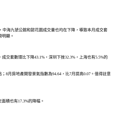
應，中海九號公館和懿花園成交量也均在下降，導致本月成交套
滑明顯。
環比下降43.1%，深圳下挫32.3%，上海也有5.5%的
8月房地產開發景氣指數為94.64，比7月提高0.07。值得註意
積也有17.3%的降幅。